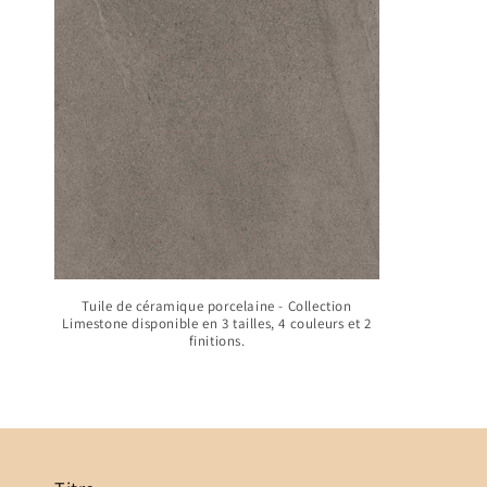
e
c
t
i
o
n
Tuile de céramique porcelaine - Collection
Limestone disponible en 3 tailles, 4 couleurs et 2
finitions.
: